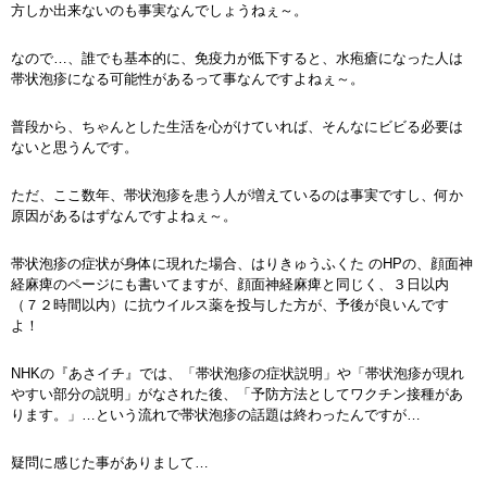
方しか出来ないのも事実なんでしょうねぇ～。
なので…、誰でも基本的に、免疫力が低下すると、水疱瘡になった人は
帯状泡疹になる可能性があるって事なんですよねぇ～。
普段から、ちゃんとした生活を心がけていれば、そんなにビビる必要は
ないと思うんです。
ただ、ここ数年、帯状泡疹を患う人が増えているのは事実ですし、何か
原因があるはずなんですよねぇ～。
帯状泡疹の症状が身体に現れた場合、はりきゅうふくた のHPの、顔面神
経麻痺のページにも書いてますが、顔面神経麻痺と同じく、３日以内
（７２時間以内）に抗ウイルス薬を投与した方が、予後が良いんです
よ！
NHKの『あさイチ』では、「帯状泡疹の症状説明」や「帯状泡疹が現れ
やすい部分の説明」がなされた後、「予防方法としてワクチン接種があ
ります。」…という流れで帯状泡疹の話題は終わったんですが…
疑問に感じた事がありまして…