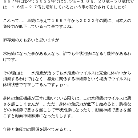
９９７年に比べて２０２２年では１.５倍～１.８倍。２０歳～５０歳代で
は、１.６倍～２.７倍に増加しているという事が紹介されてましたが…
これって…、単純に考えて１９９７年から２０２２年の間に、日本人の
免疫力が低下しているって事ですよね。
御存知の方も多いと思いますが…
水疱瘡になった事がある人なら、誰でも帯状泡疹になる可能性があるわ
けです。
その理由は…、水疱瘡が治っても水疱瘡のウイルスは完全に体の中から
消滅するわけではなく、感覚に関係する神経節という場所でウイルスは
休眠状態で存在してるんですよぉ～。
身体の免疫機能が正常に働いている限りは、この水疱瘡のウイルスは悪
さを起こしませんが…。ただ、身体の免疫力が低下し始めると、胸椎な
どの神経節で悪さを起こして帯状泡疹になったり、顔面神経で悪さを起
こすと顔面神経麻痺になったりします。
年齢と免疫力の関係を調べてみると…