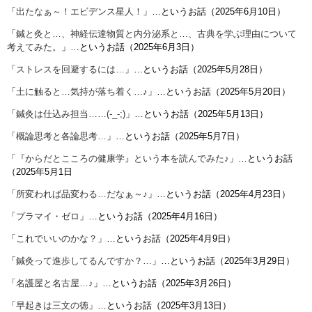
「
出たなぁ～！エビデンス星人！
」…というお話（2025年6月10日）
「
鍼と灸と…、神経伝達物質と内分泌系と…、古典を学ぶ理由について
考えてみた。
」…というお話（2025年6月3日）
「
ストレスを回避するには…
」…というお話（2025年5月28日）
「
土に触ると…気持が落ち着く…♪
」…というお話（2025年5月20日）
「
鍼灸は仕込み担当……(-_-;)
」…というお話（2025年5月13日）
「
概論思考と各論思考…
」…というお話（2025年5月7日）
「
『からだとこころの健康学』という本を読んでみた♪
」…というお話
（2025年5月1日
「
所変われば品変わる…だなぁ～♪
」…というお話（2025年4月23日）
「
プラマイ・ゼロ
」…というお話（2025年4月16日）
「
これでいいのかな？
」…というお話（2025年4月9日）
「
鍼灸って進歩してるんですか？…
」…というお話（2025年3月29日）
「
名護屋と名古屋…♪
」…というお話（2025年3月26日）
「
早起きは三文の徳
」…というお話（2025年3月13日）