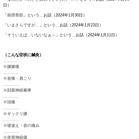
日）
「
前脛骨筋
」という…お話（2024年1月30日）
「
いまさらですが…
」という…お話（2024年1月23日）
「
そういえば…いないなぁ～
」という…お話（2024年1月11日）
（こんな症状に鍼灸）
…………
※腰膝痛
…………
※首痛・肩こり
…………
※顔面神経麻痺
…………
※頭痛
…………
※ギックリ腰
…………
※寝違え・首の痛み
…………
※坐骨神経痛