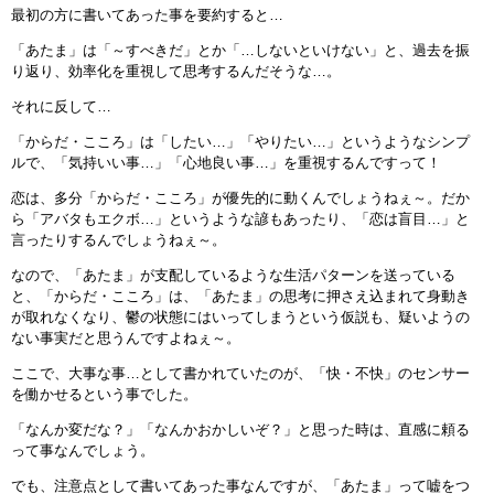
最初の方に書いてあった事を要約すると…
「あたま」は「～すべきだ」とか「…しないといけない」と、過去を振
り返り、効率化を重視して思考するんだそうな…。
それに反して…
「からだ・こころ」は「したい…」「やりたい…」というようなシンプ
ルで、「気持いい事…」「心地良い事…」を重視するんですって！
恋は、多分「からだ・こころ」が優先的に動くんでしょうねぇ～。だか
ら「アバタもエクボ…」というような諺もあったり、「恋は盲目…」と
言ったりするんでしょうねぇ～。
なので、「あたま」が支配しているような生活パターンを送っている
と、「からだ・こころ」は、「あたま」の思考に押さえ込まれて身動き
が取れなくなり、鬱の状態にはいってしまうという仮説も、疑いようの
ない事実だと思うんですよねぇ～。
ここで、大事な事…として書かれていたのが、「快・不快」のセンサー
を働かせるという事でした。
「なんか変だな？」「なんかおかしいぞ？」と思った時は、直感に頼る
って事なんでしょう。
でも、注意点として書いてあった事なんですが、「あたま」って嘘をつ