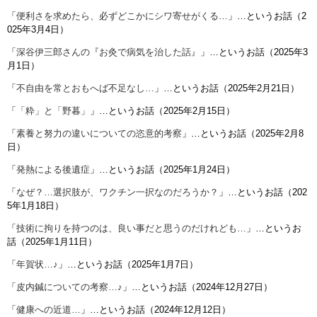
「
便利さを求めたら、必ずどこかにシワ寄せがくる…
」…というお話（2
025年3月4日）
「
深谷伊三郎さんの『お灸で病気を治した話』
」…というお話（2025年3
月1日）
「
不自由を常とおもへば不足なし…
」…というお話（2025年2月21日）
「
「粋」と「野暮」
」…というお話（2025年2月15日）
「
素養と努力の違いについての恣意的考察
」…というお話（2025年2月8
日）
「
発熱による後遺症
」…というお話（2025年1月24日）
「
なぜ？…選択肢が、ワクチン一択なのだろうか？
」…というお話（202
5年1月18日）
「
技術に拘りを持つのは、良い事だと思うのだけれども…
」…というお
話（2025年1月11日）
「
年賀状…♪
」…というお話（2025年1月7日）
「
皮内鍼についての考察…♪
」…というお話（2024年12月27日）
「
健康への近道…
」…というお話（2024年12月12日）