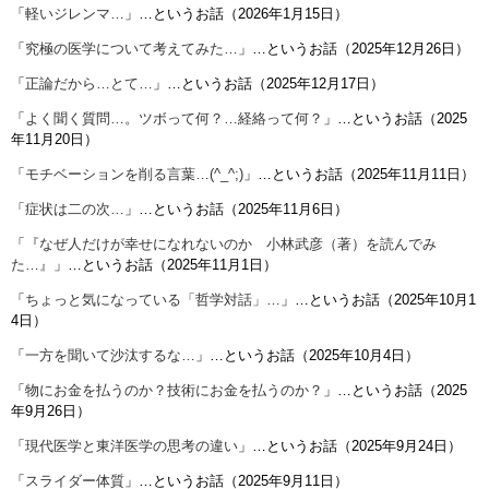
「
軽いジレンマ…
」…というお話（2026年1月15日）
「
究極の医学について考えてみた…
」…というお話（2025年12月26日）
「
正論だから…とて…
」…というお話（2025年12月17日）
「
よく聞く質問…。ツボって何？…経絡って何？
」…というお話（2025
年11月20日）
「
モチベーションを削る言葉…(^_^;)
」…というお話（2025年11月11日）
「
症状は二の次…
」…というお話（2025年11月6日）
「
『なぜ人だけが幸せになれないのか 小林武彦（著）を読んでみ
た…』
」…というお話（2025年11月1日）
「
ちょっと気になっている「哲学対話」…
」…というお話（2025年10月1
4日）
「
一方を聞いて沙汰するな…
」…というお話（2025年10月4日）
「
物にお金を払うのか？技術にお金を払うのか？
」…というお話（2025
年9月26日）
「
現代医学と東洋医学の思考の違い
」…というお話（2025年9月24日）
「
スライダー体質
」…というお話（2025年9月11日）