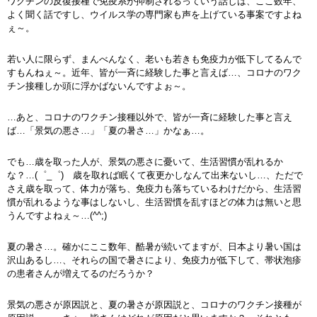
ワクチンの反復接種で免疫系が抑制されるっていう話しは、ここ数年、
よく聞く話ですし、ウイルス学の専門家も声を上げている事案ですよね
ぇ～。
若い人に限らず、まんべんなく、老いも若きも免疫力が低下してるんで
すもんねぇ～。近年、皆が一斉に経験した事と言えば…、コロナのワク
チン接種しか頭に浮かばないんですよぉ～。
…あと、コロナのワクチン接種以外で、皆が一斉に経験した事と言え
ば…「景気の悪さ…」「夏の暑さ…」かなぁ…。
でも…歳を取った人が、景気の悪さに憂いて、生活習慣が乱れるか
な？…(゜_゜) 歳を取れば眠くて夜更かしなんて出来ないし…、ただで
さえ歳を取って、体力が落ち、免疫力も落ちているわけだから、生活習
慣が乱れるような事はしないし、生活習慣を乱すほどの体力は無いと思
うんですよねぇ～…(^^;)
夏の暑さ…。確かにここ数年、酷暑が続いてますが、日本より暑い国は
沢山あるし…、それらの国で暑さにより、免疫力が低下して、帯状泡疹
の患者さんが増えてるのだろうか？
景気の悪さが原因説と、夏の暑さが原因説と、コロナのワクチン接種が