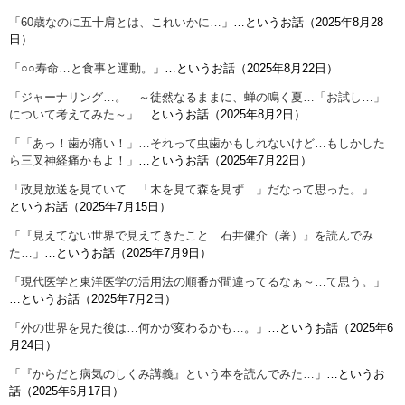
「
60歳なのに五十肩とは、これいかに…
」…というお話（2025年8月28
日）
「
○○寿命…と食事と運動。
」…というお話（2025年8月22日）
「
ジャーナリング…。 ～徒然なるままに、蝉の鳴く夏…「お試し…」
について考えてみた～
」…というお話（2025年8月2日）
「
「あっ！歯が痛い！」…それって虫歯かもしれないけど…もしかした
ら三叉神経痛かもよ！
」…というお話（2025年7月22日）
「
政見放送を見ていて…「木を見て森を見ず…」だなって思った。
」…
というお話（2025年7月15日）
「
『見えてない世界で見えてきたこと 石井健介（著）』を読んでみ
た…
」…というお話（2025年7月9日）
「
現代医学と東洋医学の活用法の順番が間違ってるなぁ～…て思う。
」
…というお話（2025年7月2日）
「
外の世界を見た後は…何かが変わるかも…。
」…というお話（2025年6
月24日）
「
『からだと病気のしくみ講義』という本を読んでみた…
」…というお
話（2025年6月17日）