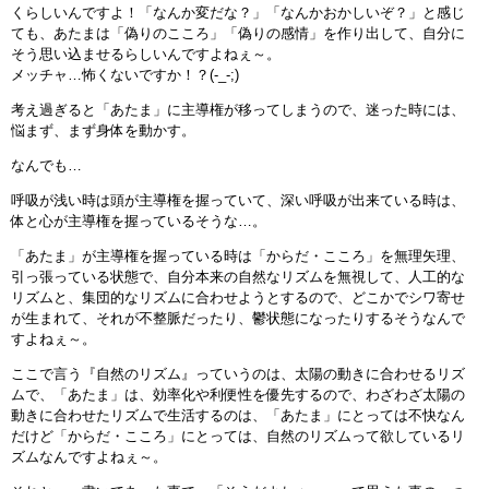
くらしいんですよ！「なんか変だな？」「なんかおかしいぞ？」と感じ
ても、あたまは「偽りのこころ」「偽りの感情」を作り出して、自分に
そう思い込ませるらしいんですよねぇ～。
メッチャ…怖くないですか！？(-_-;)
考え過ぎると「あたま」に主導権が移ってしまうので、迷った時には、
悩まず、まず身体を動かす。
なんでも…
呼吸が浅い時は頭が主導権を握っていて、深い呼吸が出来ている時は、
体と心が主導権を握っているそうな…。
「あたま」が主導権を握っている時は「からだ・こころ」を無理矢理、
引っ張っている状態で、自分本来の自然なリズムを無視して、人工的な
リズムと、集団的なリズムに合わせようとするので、どこかでシワ寄せ
が生まれて、それが不整脈だったり、鬱状態になったりするそうなんで
すよねぇ～。
ここで言う『自然のリズム』っていうのは、太陽の動きに合わせるリズ
ムで、「あたま」は、効率化や利便性を優先するので、わざわざ太陽の
動きに合わせたリズムで生活するのは、「あたま」にとっては不快なん
だけど「からだ・こころ」にとっては、自然のリズムって欲しているリ
ズムなんですよねぇ～。