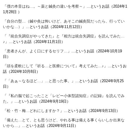
「
僕の本音はね…。～薬と鍼灸の違いを考察～
」…というお話（
2024年1
1月28日
）
「
自分の型…（鍼や灸は怖いけど、あそこの鍼灸院だったら、行ってい
いかな…）
」…というお話（2024年11月12日）
「
『統合失調症がやってきた』と『相方は統合失調症』を読んでみた…
♪
」…というお話（2024年11月1日）
「
患者さんが、よく口にするセリフ…
」…というお話（2024年10月19
日）
「
頭を柔軟にして『祈る…と医療について』考えてみた…♪
」…というお
話（2024年10月8日）
「
「あぁ～なるほど…」…と思った事。
」…というお話（2024年9月25
日）
「
『私の脳で起こったこと「レビー小体型認知症」の記録』を読んでみ
た。
」…というお話（2024年9月19日）
「
松・竹・梅…どれにしますか？
」…というお話（2024年9月13日）
「
備えた…とて、とも思うけど、やれる事は備える事くらいしか出来な
いから…
」…というお話（2024年9月11日）