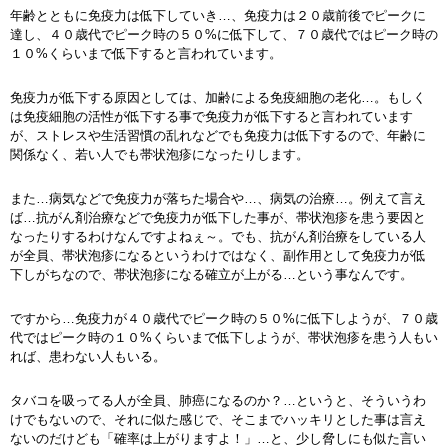
年齢とともに免疫力は低下していき…、免疫力は２０歳前後でピークに
達し、４０歳代でピーク時の５０%に低下して、７０歳代ではピーク時の
１０%くらいまで低下すると言われています。
免疫力が低下する原因としては、加齢による免疫細胞の老化…。もしく
は免疫細胞の活性が低下する事で免疫力が低下すると言われています
が、ストレスや生活習慣の乱れなどでも免疫力は低下するので、年齢に
関係なく、若い人でも帯状泡疹になったりします。
また…病気などで免疫力が落ちた場合や…、病気の治療…。例えて言え
ば…抗がん剤治療などで免疫力が低下した事が、帯状泡疹を患う要因と
なったりするわけなんですよねぇ～。でも、抗がん剤治療をしている人
が全員、帯状泡疹になるというわけではなく、副作用として免疫力が低
下しがちなので、帯状泡疹になる確立が上がる…という事なんです。
ですから…免疫力が４０歳代でピーク時の５０%に低下しようが、７０歳
代ではピーク時の１０%くらいまで低下しようが、帯状泡疹を患う人もい
れば、患わない人もいる。
タバコを吸ってる人が全員、肺癌になるのか？…というと、そういうわ
けでもないので、それに似た感じで、そこまでハッキリとした事は言え
ないのだけども「確率は上がりますよ！」…と、少し脅しにも似た言い