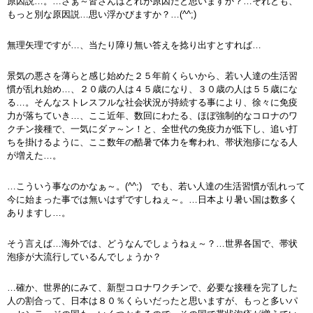
原因説…。…さぁ～皆さんはどれが原因だと思いますか？…それとも、
もっと別な原因説…思い浮かびますか？…(^^;)
無理矢理ですが…、当たり障り無い答えを捻り出すとすれば…
景気の悪さを薄らと感じ始めた２５年前くらいから、若い人達の生活習
慣が乱れ始め…、２０歳の人は４５歳になり、３０歳の人は５５歳にな
る…。そんなストレスフルな社会状況が持続する事により、徐々に免疫
力が落ちていき…、ここ近年、数回にわたる、ほぼ強制的なコロナのワ
クチン接種で、一気にダァ～ン！と、全世代の免疫力が低下し、追い打
ちを掛けるように、ここ数年の酷暑で体力を奪われ、帯状泡疹になる人
が増えた…。
…こういう事なのかなぁ～。(^^;) でも、若い人達の生活習慣が乱れって
今に始まった事では無いはずですしねぇ～。…日本より暑い国は数多く
ありますし…。
そう言えば…海外では、どうなんでしょうねぇ～？…世界各国で、帯状
泡疹が大流行しているんでしょうか？
…確か、世界的にみて、新型コロナワクチンで、必要な接種を完了した
人の割合って、日本は８０％くらいだったと思いますが、もっと多いパ