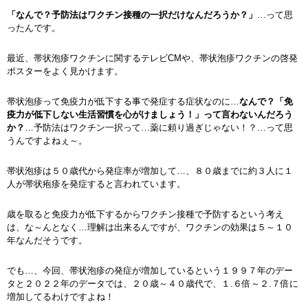
「なんで？予防法はワクチン接種の一択だけなんだろうか？」
…って思
ったんです。
最近、帯状泡疹ワクチンに関するテレビCMや、帯状泡疹ワクチンの啓発
ポスターをよく見かけます。
帯状泡疹って免疫力が低下する事で発症する症状なのに…
なんで？「免
疫力が低下しない生活習慣を心がけましょう！」って言わないんだろう
か？
…予防法はワクチン一択って…薬に頼り過ぎじゃない！？…って思
うんですよねぇ～。
帯状泡疹は５０歳代から発症率が増加して…、８０歳までに約３人に１
人が帯状疱疹を発症すると言われています。
歳を取ると免疫力が低下するからワクチン接種で予防するという考え
は、な～んとなく…理解は出来るんですが、ワクチンの効果は５～１０
年なんだそうです。
でも…、今回、帯状泡疹の発症が増加しているという１９９７年のデー
タと２０２２年のデータでは、２０歳～４０歳代で、１.６倍～２.７倍に
増加してるわけですよね！