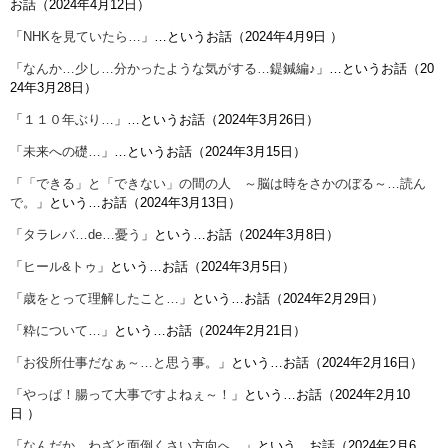
お話（2024年4月12日）
「
NHKを見ていたら…
」…というお話（
2024年4月9日
）
「
なんか…少し…分かったような気がする…鍉鍼編♪
」…というお話（20
24年3月28日）
「
１１０年ぶり…
」…というお話（2024年3月26日）
「
未来への礎…
」…というお話（2024年3月15日）
「
「できる」と「できない」の間の人 ～脳は時をさかのぼる～…読ん
で。
」という…お話（2024年3月13日）
「
タラレバ…de…憂う
」という…お話（2024年3月8日）
「
ヒール&トゥ
」という…お話（2024年3月5日）
「
歳をとって理解したこと…
」という…お話（2024年2月29日）
「
粋について…
」という…お話（2024年2月21日）
「
お役所仕事だなぁ～…と思う事。
」という…お話（2024年2月16日）
「
やっぱ！腸って大事ですよねぇ～！
」という…お話（
2024年2月10
日
）
「
なんだか…わざと面倒くさい方向へ…
」という…お話（2024年2月6