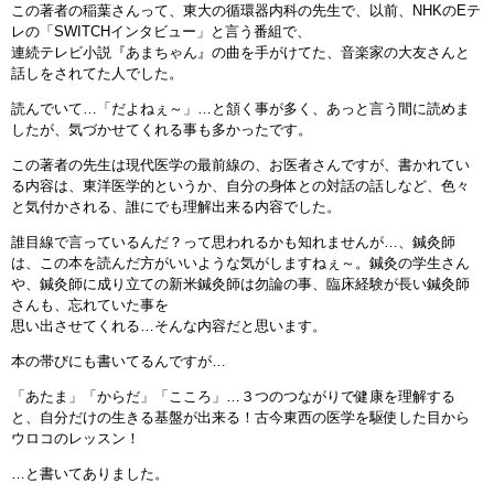
この著者の稲葉さんって、東大の循環器内科の先生で、以前、NHKのEテ
レの「SWITCHインタビュー」と言う番組で、
連続テレビ小説『あまちゃん』の曲を手がけてた、音楽家の大友さんと
話しをされてた人でした。
読んでいて…「だよねぇ～」…と頷く事が多く、あっと言う間に読めま
したが、気づかせてくれる事も多かったです。
この著者の先生は現代医学の最前線の、お医者さんですが、書かれてい
る内容は、東洋医学的というか、自分の身体との対話の話しなど、色々
と気付かされる、誰にでも理解出来る内容でした。
誰目線で言っているんだ？って思われるかも知れませんが…、鍼灸師
は、この本を読んだ方がいいような気がしますねぇ～。鍼灸の学生さん
や、鍼灸師に成り立ての新米鍼灸師は勿論の事、臨床経験が長い鍼灸師
さんも、忘れていた事を
思い出させてくれる…そんな内容だと思います。
本の帯びにも書いてるんですが…
「あたま」「からだ」「こころ」…３つのつながりで健康を理解する
と、自分だけの生きる基盤が出来る！古今東西の医学を駆使した目から
ウロコのレッスン！
…と書いてありました。