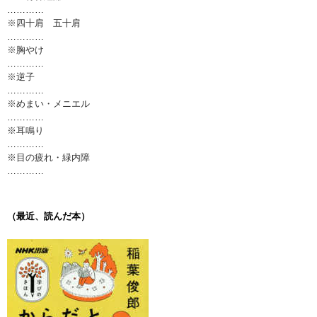
…………
※四十肩 五十肩
…………
※胸やけ
…………
※逆子
…………
※めまい・メニエル
…………
※耳鳴り
…………
※目の疲れ・緑内障
…………
（最近、読んだ本）