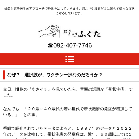
鍼灸と東洋医学的アプローチで身体を治していきます。肩こりや腰痛だけに限らず様々な症状
に対応しています。
はりきゅうふくた｜福岡
☎
092-407-7746
(早良区野芥の鍼灸院)
なぜ？…選択肢が、ワクチン一択なのだろうか？
先日、NHKの『あさイチ』を見ていたら、冒頭の話題が「帯状泡疹」で
した。
なんでも…「２０歳～４０歳代の若い世代で帯状泡疹の発症が増加して
いる。」…との事。
番組で紹介されていたデータによると、１９９７年のデータと２０２２
年のデータを比較して、帯状泡疹の発症数は、近年、６０歳以上では１