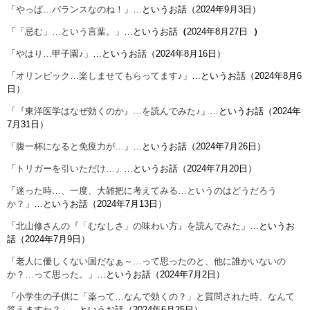
「
やっぱ…バランスなのね！
」…というお話（2024年9月3日）
「
「忌む」…という言葉。
」…というお話
（
2024年8月27日
）
「
やはり…甲子園♪
」…というお話（2024年8月16日）
「
オリンピック…楽しませてもらってます♪
」…というお話（2024年8月6
日）
「
『東洋医学はなぜ効くのか』…を読んでみた♪
」…というお話（2024年
7月31日）
「
腹一杯になると免疫力が…
」…というお話（2024年7月26日）
「
トリガーを引いただけ…
」…というお話（2024年7月20日）
「
迷った時…、一度、大雑把に考えてみる…というのはどうだろう
か？
」…というお話（2024年7月13日）
「
北山修さんの『「むなしさ」の味わい方』を読んでみた
」…というお
話（2024年7月9日）
「
老人に優しくない国だなぁ～…って思ったのと、他に誰かいないの
か？…って思った。
」…というお話（2024年7月2日）
「
小学生の子供に「薬って…なんで効くの？」と質問された時、なんて
答えますか？
」…というお話（2024年6月25日）