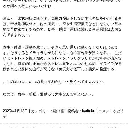
ーセンテージの国も、いくつかあるので、その国で帯状泡疹が増えてい
るか調べて欲しいものですね！
まぁ～…帯状泡疹に限らず、免疫力が低下しない生活習慣を心がける事
は、帯状泡疹以外の、他の病気…。癌や生活習慣病などにならない基本
的な予防策でもあるので、食事・睡眠・運動に関わる生活習慣は大切な
んですよねぇ～。
食事・睡眠・運動を怠ると、身体が思い通りに動かなくなりはじめま
す。そうなるとイライラしがちになり、心の許容量が狭くなる。…しだ
いにストレスを抱え始め、ストレスをノラリクラリとかわす事が出来な
くなり、持続的に正面からストレス事案とぶつかり始め、イライラが蓄
積されると身体の血行が悪くなり免疫力が低下して病気を発症する。
…この流れは、いつの世も変わらないと思うんですよねぇ～。
なので、食事・睡眠・運動って大事なんですよねぇ～。
2025年1月18日
|
カテゴリー :
独り言
|
投稿者 : harifuku
|
コメントをどう
ぞ