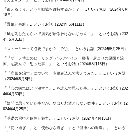
「
鍛えるより、どう可動域を維持するか！？
」…というお話（2024年6月
18日）
「
景気と色彩
」…というお話（2024年6月11日）
「
鍼を刺したくらいで病気が治るわけないじゃん！
」…というお話（202
4年5月31日）
「
ストーリーって必要ですか？…(^^;)
」…というお話（2024年5月25日）
「
『サーノ博士のヒーリング･バックペイン 腰痛・肩こりの原因と治
療』を読んで…思った事…
」…というお話（2024年5月16日）
「
「病気を治す」について一歩踏み込んで考えてみた…
」…というお話
（2024年5月8日）
「
『心の病気はどう治す？』…を読んで思った事。
」…というお話（202
4年4月30日）
「
疑問に思っていた事だが…やはり釈然としない案件
」…というお話（2
024年4月25日）
「
基礎の習得と個性と魅力…
」…というお話（2024年4月13日）
「
『使い過ぎ…』と『使わなさ過ぎ…』と『健康への近道』
」…という