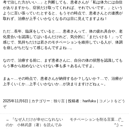
考で治した方がいい…」と判断しても、患者さんが「私は体力には自信
がありますから、症状だけ取ってくれれば、それでいいです。」という
ように言い張っていたとすると、もうその時点で、患者さんとの連携が
取れず、治療が上手くいかなくなるのは目に見えてますよね！
ただ…長年、臨床をしていると…、患者さんって、体の疲れ具合や、老
化度合いを認識してはいるんだけれど、気分的に「まだいける！」って
感じで、気持ちだけは若さのモチベーションを維持している人が、体調
を崩しがちだなって感じるんですよね…。
なので、治療する前に、まず患者さんに、自分の体の状態を認識しても
らう事から始めないといけない事も多々あるんですよ。
まぁ～…その時点で、患者さんが納得するか？しないか？…で、治療が
上手くいくか…上手くいかないか…が決まりますけどねぇ～。
2025年11月6日
|
カテゴリー :
独り言
|
投稿者 : harifuku
|
コメントをどう
ぞ
←
『なぜ人だけが幸せになれない
モチベーションを削る言葉…(^_
のか 小林武彦（著）を読んでみ
^;)
→