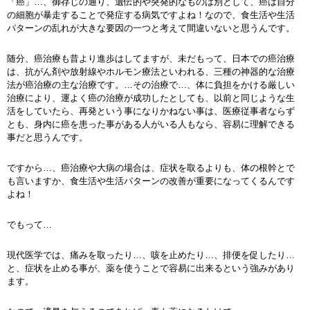
「癌」…、御存じの通り、遺伝的や突発的なものは別として、癌は自分
の細胞が暴走することで発症する病気ですよね！なので、食生活や生活
パターンの乱れが大きな要因の一つと考えて間違いないと思うんです。
随分、癌治療も昔より進歩はしてますが、未だもって、日本での癌治療
は、抗がん剤や放射線やホルモン療法といわれる、三種の神器的な治療
法が癌治療の主な治療です。…その治療で…、体に負担をかける厳しい
治療により、運よく癌の治療が成功したとしても、以前と同じような生
活をしていたら、再発という事になりかねない事は、医療従事者ならず
とも、身内に癌を患った事がある人がいる人もなら、容易に理解できる
事だと思うんです。
ですから…、癌治療や大病の場合は、症状を取るよりも、体の根幹とで
も言いますか、食生活や生活パターンの改善が重要になってくるんです
よね！
でもって…
現代医学では、痛みを取ったり…、咳を止めたり…、排便を促したり…
と、症状を止める事が、薬を使うことで容易に出来るという強みがあり
ます。