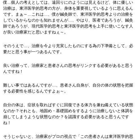
僕…個人の考えとしては、遠回りにのようには見えるけど、体に優しい
治療は、東洋医学的思考の方が、身体を重要視しているように思えるん
です。まぁ～…これは…、僕が鍼灸師で、東洋医学的思考よりの治療を
しているからなのかも知れませんが…、やはり、医者であろうが、鍼灸
師であろうが、現代医学的思考と東洋医学的思考を上手に使いこなす人
が良い治療家だと思いますねぇ～。
そのうえで…、治療を今より充実したものにする為の下準備として、必
要だと思う事が一つあるんです。
良い治療って、治療家と患者さんの思考がリンクする必要があると思う
んですね！
難しい事ではあるんですが…、患者さん自身が、自分の体の状態を把握
する必要性を感じるんですよぉ～。
自分の体は、症状を取ればすぐに回復できる体力を兼ね備えている状態
なのか？それとも、地固め・基礎固めをするように治療しないと体調を
崩してしまうような状態なのか？を認識する必要があると思うんです
ね！
そうじゃないと、治療家がプロの視点で「この患者さんは東洋医学的思