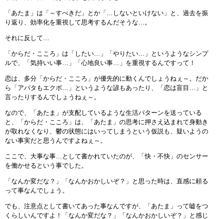
「あたま」は「～すべきだ」とか「…しないといけない」と、過去を振
り返り、効率化を重視して思考するんだそうな…。
それに反して…
「からだ・こころ」は「したい…」「やりたい…」というようなシンプ
ルで、「気持いい事…」「心地良い事…」を重視するんですって！
恋は、多分「からだ・こころ」が優先的に動くんでしょうねぇ～。だか
ら「アバタもエクボ…」というような諺もあったり、「恋は盲目…」と
言ったりするんでしょうねぇ～。
なので、「あたま」が支配しているような生活パターンを送っている
と、「からだ・こころ」は、「あたま」の思考に押さえ込まれて身動き
が取れなくなり、鬱の状態にはいってしまうという仮説も、疑いようの
ない事実だと思うんですよねぇ～。
ここで、大事な事…として書かれていたのが、「快・不快」のセンサー
を働かせるという事でした。
「なんか変だな？」「なんかおかしいぞ？」と思った時は、直感に頼る
って事なんでしょう。
でも、注意点として書いてあった事なんですが、「あたま」って嘘をつ
くらしいんですよ！「なんか変だな？」「なんかおかしいぞ？」と感じ