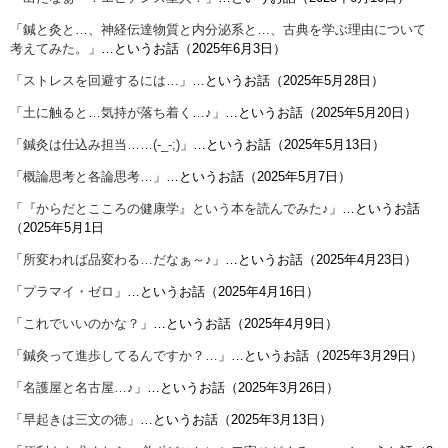
「
鍼と灸と…、神経伝達物質と内分泌系と…、古典を学ぶ理由について
考えてみた。
」…というお話（2025年6月3日）
「
ストレスを回避するには…
」…というお話（2025年5月28日）
「
土に触ると…気持が落ち着く…♪
」…というお話（2025年5月20日）
「
鍼灸は仕込み担当……(-_-;)
」…というお話（2025年5月13日）
「
概論思考と各論思考…
」…というお話（2025年5月7日）
「
『からだとこころの健康学』という本を読んでみた♪
」…というお話
（2025年5月1日
「
所変われば品変わる…だなぁ～♪
」…というお話（2025年4月23日）
「
プラマイ・ゼロ
」…というお話（2025年4月16日）
「
これでいいのかな？
」…というお話（2025年4月9日）
「
鍼灸って進歩してるんですか？…
」…というお話（2025年3月29日）
「
名護屋と名古屋…♪
」…というお話（2025年3月26日）
「
早起きは三文の徳
」…というお話（2025年3月13日）