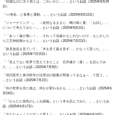
「
60歳なのに五十肩とは、これいかに…
」…というお話（2025年8月28
日）
「
○○寿命…と食事と運動。
」…というお話（2025年8月22日）
「
ジャーナリング…。 ～徒然なるままに、蝉の鳴く夏…「お試し…」
について考えてみた～
」…というお話（2025年8月2日）
「
「あっ！歯が痛い！」…それって虫歯かもしれないけど…もしかした
ら三叉神経痛かもよ！
」…というお話（2025年7月22日）
「
政見放送を見ていて…「木を見て森を見ず…」だなって思った。
」…
というお話（2025年7月15日）
「
『見えてない世界で見えてきたこと 石井健介（著）』を読んでみ
た…
」…というお話（2025年7月9日）
「
現代医学と東洋医学の活用法の順番が間違ってるなぁ～…て思う。
」
…というお話（2025年7月2日）
「
外の世界を見た後は…何かが変わるかも…。
」…というお話（2025年6
月24日）
「
『からだと病気のしくみ講義』という本を読んでみた…
」…というお
話（2025年6月17日）
「
出たなぁ～！エビデンス星人！
」…というお話（2025年6月10日）