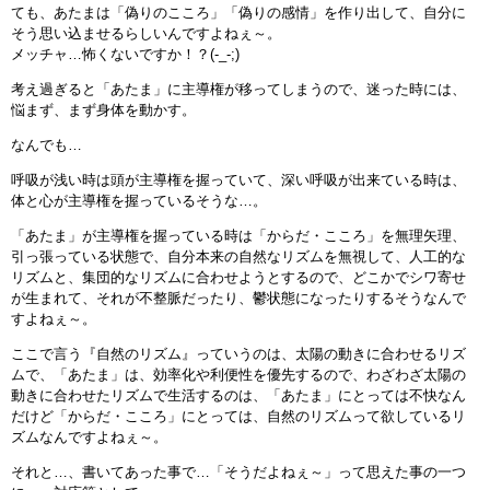
ても、あたまは「偽りのこころ」「偽りの感情」を作り出して、自分に
そう思い込ませるらしいんですよねぇ～。
メッチャ…怖くないですか！？(-_-;)
考え過ぎると「あたま」に主導権が移ってしまうので、迷った時には、
悩まず、まず身体を動かす。
なんでも…
呼吸が浅い時は頭が主導権を握っていて、深い呼吸が出来ている時は、
体と心が主導権を握っているそうな…。
「あたま」が主導権を握っている時は「からだ・こころ」を無理矢理、
引っ張っている状態で、自分本来の自然なリズムを無視して、人工的な
リズムと、集団的なリズムに合わせようとするので、どこかでシワ寄せ
が生まれて、それが不整脈だったり、鬱状態になったりするそうなんで
すよねぇ～。
ここで言う『自然のリズム』っていうのは、太陽の動きに合わせるリズ
ムで、「あたま」は、効率化や利便性を優先するので、わざわざ太陽の
動きに合わせたリズムで生活するのは、「あたま」にとっては不快なん
だけど「からだ・こころ」にとっては、自然のリズムって欲しているリ
ズムなんですよねぇ～。
それと…、書いてあった事で…「そうだよねぇ～」って思えた事の一つ