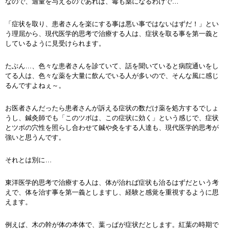
なので、適量を与えるのであれば、毒も薬になるわけで…
「症状を取り、患者さんを楽にする事は悪い事ではないはずだ！」とい
う理屈から、現代医学的思考で治療する人は、症状を取る事を第一義と
しているように見受けられます。
たぶん…、色々な患者さんを診ていて、話を聞いていると病院通いをし
てる人は、色々な薬を大量に飲んでいる人が多いので、そんな風に感じ
るんですよねぇ～。
お医者さんだったら患者さんが訴える症状の数だけ薬を処方するでしょ
うし、鍼灸師でも「このツボは、この症状に効く」という感じで、症状
とツボの穴性を照らし合わせて鍼や灸をする人達も、現代医学的思考が
強いと思うんです。
それとは別に…
東洋医学的思考で治療する人は、体が治れば症状も治るはずだという考
えで、体を治す事を第一義としますし、経験と感覚を重視するように思
えます。
例えば、木の幹が体の本体で、葉っぱが症状だとします。紅葉の時期で