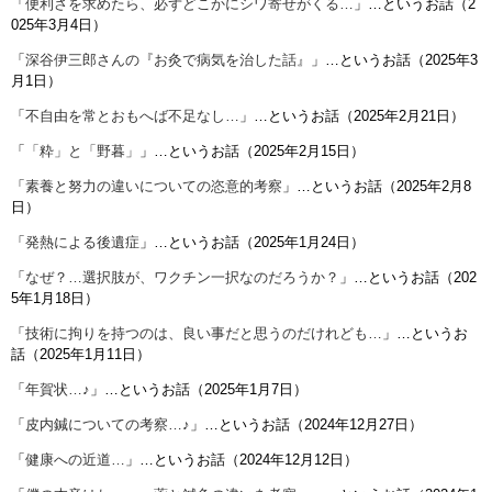
「
便利さを求めたら、必ずどこかにシワ寄せがくる…
」…というお話（2
025年3月4日）
「
深谷伊三郎さんの『お灸で病気を治した話』
」…というお話（2025年3
月1日）
「
不自由を常とおもへば不足なし…
」…というお話（2025年2月21日）
「
「粋」と「野暮」
」…というお話（2025年2月15日）
「
素養と努力の違いについての恣意的考察
」…というお話（2025年2月8
日）
「
発熱による後遺症
」…というお話（2025年1月24日）
「
なぜ？…選択肢が、ワクチン一択なのだろうか？
」…というお話（202
5年1月18日）
「
技術に拘りを持つのは、良い事だと思うのだけれども…
」…というお
話（2025年1月11日）
「
年賀状…♪
」…というお話（2025年1月7日）
「
皮内鍼についての考察…♪
」…というお話（2024年12月27日）
「
健康への近道…
」…というお話（2024年12月12日）