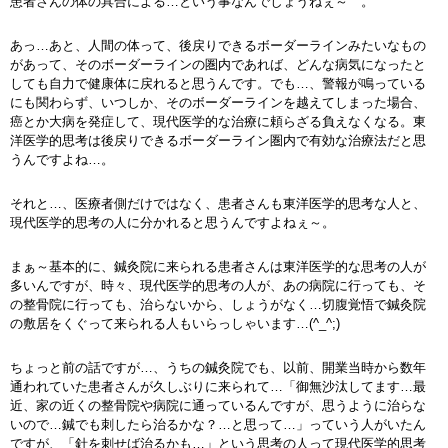
患者さんの体の具合による…という事なんでしょうねぇ～ 。
あっ…あと、人間の体って、後戻りできるボーダーラインみたいなもの
があって、そのボーダーラインの圏内であれば、どんな病気になったと
しても自力で健康体に戻れると思うんです。でも…、警報が鳴っている
にも関わらず、いつしか、そのボーダーラインを越えてしまった場合、
癌とか大病を発症して、現代医学的な治療に頼らざる負えなくなる。東
洋医学的思考は後戻りできるボーダーライン圏内で有効な治療法だと思
うんですよね…。
それと…、医療者側だけではなく、患者さんも東洋医学的思考な人と、
現代医学的思考の人に分かれると思うんですよねぇ～。
まぁ～基本的に、鍼灸院に来られる患者さんは東洋医学的な思考の人が
多いんですが、時々、現代医学的思考の人が、あの病院に行っても、そ
の整骨院に行っても、治らないから、しょうがなく…切腹覚悟で鍼灸院
の敷居をくぐって来られる人もいらっしゃいます…(^_^;)
ちょっと前の話ですが…、うちの鍼灸院でも、以前、開業当時から数年
通われていた患者さんが久しぶりに来られて…「御無沙汰してます…最
近、家の近くの整骨院や病院に通っているんですが、思うように治らな
いので…鍼でも刺したら治るかな？…と思って…」っていう人がいたん
ですが、「針を刺せば治るかも…」という思考の人って現代医学的思考