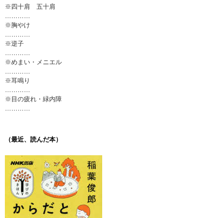
※四十肩 五十肩
…………
※胸やけ
…………
※逆子
…………
※めまい・メニエル
…………
※耳鳴り
…………
※目の疲れ・緑内障
…………
（最近、読んだ本）