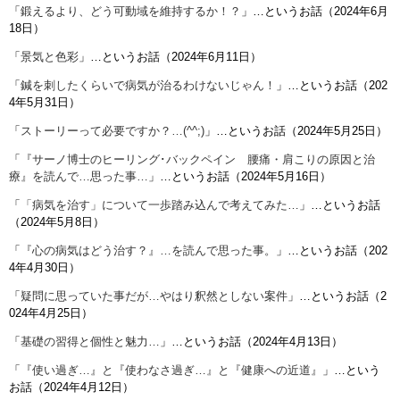
「
鍛えるより、どう可動域を維持するか！？
」…というお話（2024年6月
18日）
「
景気と色彩
」…というお話（2024年6月11日）
「
鍼を刺したくらいで病気が治るわけないじゃん！
」…というお話（202
4年5月31日）
「
ストーリーって必要ですか？…(^^;)
」…というお話（2024年5月25日）
「
『サーノ博士のヒーリング･バックペイン 腰痛・肩こりの原因と治
療』を読んで…思った事…
」…というお話（2024年5月16日）
「
「病気を治す」について一歩踏み込んで考えてみた…
」…というお話
（2024年5月8日）
「
『心の病気はどう治す？』…を読んで思った事。
」…というお話（202
4年4月30日）
「
疑問に思っていた事だが…やはり釈然としない案件
」…というお話（2
024年4月25日）
「
基礎の習得と個性と魅力…
」…というお話（2024年4月13日）
「
『使い過ぎ…』と『使わなさ過ぎ…』と『健康への近道』
」…という
お話（2024年4月12日）