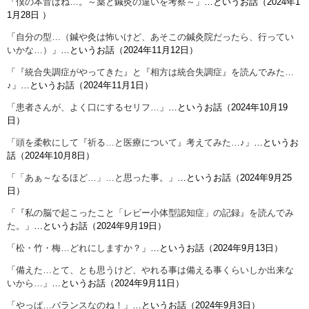
「
僕の本音はね…。～薬と鍼灸の違いを考察～
」…というお話（
2024年1
1月28日
）
「
自分の型…（鍼や灸は怖いけど、あそこの鍼灸院だったら、行ってい
いかな…）
」…というお話（2024年11月12日）
「
『統合失調症がやってきた』と『相方は統合失調症』を読んでみた…
♪
」…というお話（2024年11月1日）
「
患者さんが、よく口にするセリフ…
」…というお話（2024年10月19
日）
「
頭を柔軟にして『祈る…と医療について』考えてみた…♪
」…というお
話（2024年10月8日）
「
「あぁ～なるほど…」…と思った事。
」…というお話（2024年9月25
日）
「
『私の脳で起こったこと「レビー小体型認知症」の記録』を読んでみ
た。
」…というお話（2024年9月19日）
「
松・竹・梅…どれにしますか？
」…というお話（2024年9月13日）
「
備えた…とて、とも思うけど、やれる事は備える事くらいしか出来な
いから…
」…というお話（2024年9月11日）
「
やっぱ…バランスなのね！
」…というお話（2024年9月3日）