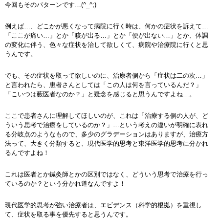
今回もそのパターンです…(^_^;)
例えば…、どこかが悪くなって病院に行く時は、何かの症状を訴えて…
「ここが痛い…」とか「咳が出る…」とか「便が出ない…」とか、体調
の変化に伴う、色々な症状を治して欲しくて、病院や治療院に行くと思
うんです。
でも、その症状を取って欲しいのに、治療者側から「症状は二の次…」
と言われたら、患者さんとしては「この人は何を言っているんだ？」
「こいつは藪医者なのか？」と疑念を感じると思うんですよね…。
ここで患者さんに理解してほしいのが、これは「治療する側の人が、ど
ういう思考で治療をしているのか？」…という考えの違いが明確に表れ
る分岐点のようなもので、多少のグラデーションはありますが、治療方
法って、大きく分類すると、現代医学的思考と東洋医学的思考に分かれ
るんですよね！
これは医者とか鍼灸師とかの区別ではなく、どういう思考で治療を行っ
ているのか？という分かれ道なんですよ！
現代医学的思考が強い治療者は、エビデンス（科学的根拠）を重視し
て、症状を取る事を優先すると思うんです。