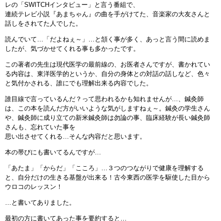
レの「SWITCHインタビュー」と言う番組で、
連続テレビ小説『あまちゃん』の曲を手がけてた、音楽家の大友さんと
話しをされてた人でした。
読んでいて…「だよねぇ～」…と頷く事が多く、あっと言う間に読めま
したが、気づかせてくれる事も多かったです。
この著者の先生は現代医学の最前線の、お医者さんですが、書かれてい
る内容は、東洋医学的というか、自分の身体との対話の話しなど、色々
と気付かされる、誰にでも理解出来る内容でした。
誰目線で言っているんだ？って思われるかも知れませんが…、鍼灸師
は、この本を読んだ方がいいような気がしますねぇ～。鍼灸の学生さん
や、鍼灸師に成り立ての新米鍼灸師は勿論の事、臨床経験が長い鍼灸師
さんも、忘れていた事を
思い出させてくれる…そんな内容だと思います。
本の帯びにも書いてるんですが…
「あたま」「からだ」「こころ」…３つのつながりで健康を理解する
と、自分だけの生きる基盤が出来る！古今東西の医学を駆使した目から
ウロコのレッスン！
…と書いてありました。
最初の方に書いてあった事を要約すると…