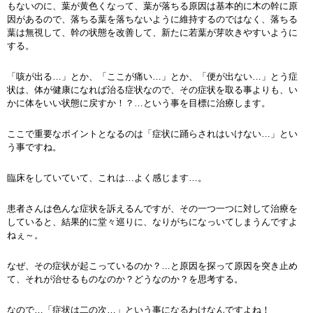
もないのに、葉が黄色くなって、葉が落ちる原因は基本的に木の幹に原
因があるので、落ちる葉を落ちないように維持するのではなく、落ちる
葉は無視して、幹の状態を改善して、新たに若葉が芽吹きやすいように
する。
「咳が出る…」とか、「ここが痛い…」とか、「便が出ない…」とう症
状は、体が健康になれば治る症状なので、その症状を取る事よりも、い
かに体をいい状態に戻すか！？…という事を目標に治療します。
ここで重要なポイントとなるのは「症状に踊らされはいけない…」とい
う事ですね。
臨床をしていていて、これは…よく感じます…。
患者さんは色んな症状を訴えるんですが、その一つ一つに対して治療を
していると、結果的に堂々巡りに、なりがちになっいてしまうんですよ
ねぇ～。
なぜ、その症状が起こっているのか？…と原因を探って原因を突き止め
て、それが治せるものなのか？どうなのか？を思考する。
なので…「症状は二の次…」という事になるわけなんですよね！