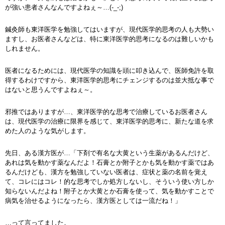
が強い患者さんなんですよねぇ～…(-_-;)
鍼灸師も東洋医学を勉強してはいますが、現代医学的思考の人も大勢い
ますし、お医者さんなどは、特に東洋医学的思考になるのは難しいかも
しれません。
医者になるためには、現代医学の知識を頭に叩き込んで、医師免許を取
得するわけですから、東洋医学的思考にチェンジするのは並大抵な事で
はないと思うんですよねぇ～。
邪推ではありますが…、東洋医学的な思考で治療しているお医者さん
は、現代医学の治療に限界を感じて、東洋医学的思考に、新たな道を求
めた人のような気がします。
先日、ある漢方医が…「下剤で有名な大黄という生薬があるんだけど、
あれは気を動かす薬なんだよ！石膏とか附子とかも気を動かす薬ではあ
るんだけども、漢方を勉強していない医者は、症状と薬の名前を覚え
て、コレにはコレ！的な思考でしか処方しないし、そういう使い方しか
知らないんだよね！附子とか大黄とか石膏を使って、気を動かすことで
病気を治せるようになったら、漢方医としては一流だね！」
…って言ってました。