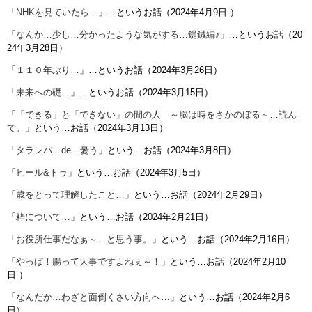
「
NHKを見ていたら…
」…というお話（
2024年4月9日
）
「
なんか…少し…分かったような気がする…鍉鍼編♪
」…というお話（20
24年3月28日）
「
１１０年ぶり…
」…というお話（2024年3月26日）
「
未来への礎…
」…というお話（2024年3月15日）
「
「できる」と「できない」の間の人 ～脳は時をさかのぼる～…読ん
で。
」という…お話（2024年3月13日）
「
タラレバ…de…憂う
」という…お話（2024年3月8日）
「
ヒール&トゥ
」という…お話（2024年3月5日）
「
歳をとって理解したこと…
」という…お話（2024年2月29日）
「
粋について…
」という…お話（2024年2月21日）
「
お役所仕事だなぁ～…と思う事。
」という…お話（2024年2月16日）
「
やっぱ！腸って大事ですよねぇ～！
」という…お話（
2024年2月10
日
）
「
なんだか…わざと面倒くさい方向へ…
」という…お話（2024年2月6
日）