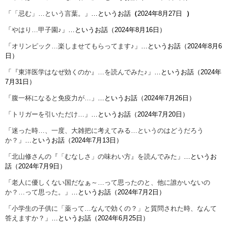
「
「忌む」…という言葉。
」…というお話
（
2024年8月27日
）
「
やはり…甲子園♪
」…というお話（2024年8月16日）
「
オリンピック…楽しませてもらってます♪
」…というお話（2024年8月6
日）
「
『東洋医学はなぜ効くのか』…を読んでみた♪
」…というお話（2024年
7月31日）
「
腹一杯になると免疫力が…
」…というお話（2024年7月26日）
「
トリガーを引いただけ…
」…というお話（2024年7月20日）
「
迷った時…、一度、大雑把に考えてみる…というのはどうだろう
か？
」…というお話（2024年7月13日）
「
北山修さんの『「むなしさ」の味わい方』を読んでみた
」…というお
話（2024年7月9日）
「
老人に優しくない国だなぁ～…って思ったのと、他に誰かいないの
か？…って思った。
」…というお話（2024年7月2日）
「
小学生の子供に「薬って…なんで効くの？」と質問された時、なんて
答えますか？
」…というお話（2024年6月25日）