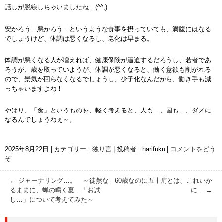
話しが脱線しちゃいましたね…(^^;)
安かろう…悪かろう…というような食事を摂っていても、満腹にはなる
でしょうけど、体調は悪くなるし、老化は早まる。
体調が悪くなる人が増えれば、健康保険が逼迫するだろうし、若者であ
ろうが、歳を取っていようが、体調が悪くなると、働く意欲も削がれる
ので、景気が回らなくなるでしょうし、少子化なんだから、働き手も減
っちゃいますよね！
やはり、「食」というものを、軽く考えると、人も…、国も…、ダメに
なるんでしょうねぇ～。
2025年8月22日
|
カテゴリー :
独り言
|
投稿者 : harifuku
|
コメントをどう
ぞ
←
ジャーナリング…。 ～徒然な
60歳なのに五十肩とは、これいか
るままに、蝉の鳴く夏…「お試
に…
→
し…」について考えてみた～