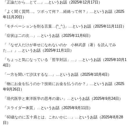
「
正論だから…とて…
」…というお話（2025年12月17日）
「
よく聞く質問…。ツボって何？…経絡って何？
」…というお話（2025
年11月20日）
「
モチベーションを削る言葉…(^_^;)
」…というお話（2025年11月11日）
「
症状は二の次…
」…というお話（2025年11月6日）
「
『なぜ人だけが幸せになれないのか 小林武彦（著）を読んでみ
た…』
」…というお話（2025年11月1日）
「
ちょっと気になっている「哲学対話」…
」…というお話（2025年10月1
4日）
「
一方を聞いて沙汰するな…
」…というお話（2025年10月4日）
「
物にお金を払うのか？技術にお金を払うのか？
」…というお話（2025
年9月26日）
「
現代医学と東洋医学の思考の違い
」…というお話（2025年9月24日）
「
スライダー体質
」…というお話（2025年9月11日）
「
60歳なのに五十肩とは、これいかに…
」…というお話（2025年8月28
日）