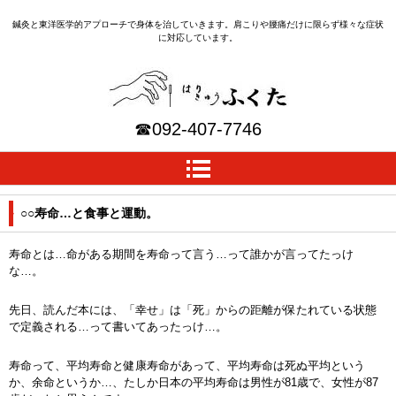
鍼灸と東洋医学的アプローチで身体を治していきます。肩こりや腰痛だけに限らず様々な症状
に対応しています。
はりきゅうふくた｜福岡
☎
092-407-7746
(早良区野芥の鍼灸院)
○○寿命…と食事と運動。
寿命とは…命がある期間を寿命って言う…って誰かが言ってたっけ
な…。
先日、読んだ本には、「幸せ」は「死」からの距離が保たれている状態
で定義される…って書いてあったっけ…。
寿命って、平均寿命と健康寿命があって、平均寿命は死ぬ平均という
か、余命というか…、たしか日本の平均寿命は男性が81歳で、女性が87