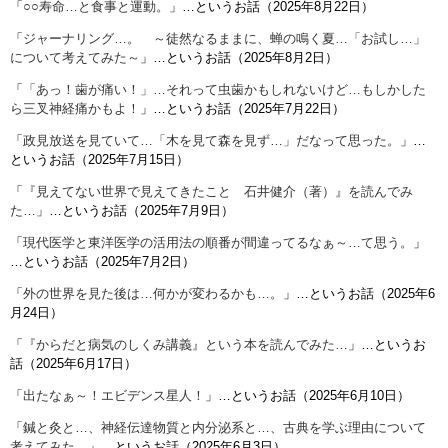
「
○○寿命…と食事と運動。
」…というお話（2025年8月22日）
「
ジャーナリング…。 ～徒然なるままに、蝉の鳴く夏…「お試し…」
について考えてみた～
」…というお話（2025年8月2日）
「
「あっ！歯が痛い！」…それって虫歯かもしれないけど…もしかした
ら三叉神経痛かもよ！
」…というお話（2025年7月22日）
「
政見放送を見ていて…「木を見て森を見ず…」だなって思った。
」…
というお話（2025年7月15日）
「
『見えてない世界で見えてきたこと 石井健介（著）』を読んでみ
た…
」…というお話（2025年7月9日）
「
現代医学と東洋医学の活用法の順番が間違ってるなぁ～…て思う。
」
…というお話（2025年7月2日）
「
外の世界を見た後は…何かが変わるかも…。
」…というお話（2025年6
月24日）
「
『からだと病気のしくみ講義』という本を読んでみた…
」…というお
話（2025年6月17日）
「
出たなぁ～！エビデンス星人！
」…というお話（2025年6月10日）
「
鍼と灸と…、神経伝達物質と内分泌系と…、古典を学ぶ理由について
考えてみた。
」…というお話（2025年6月3日）