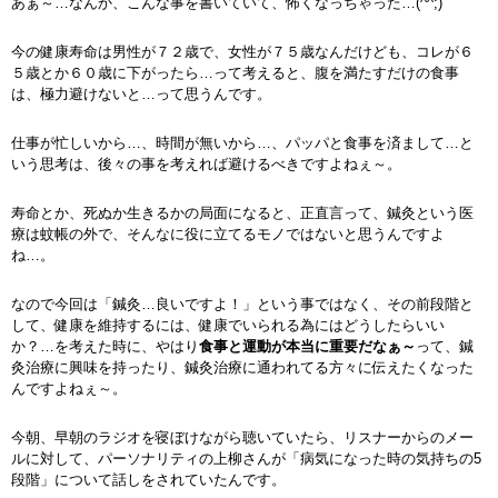
あぁ～…なんか、こんな事を書いていて、怖くなっちゃった…(^^;)
今の健康寿命は男性が７２歳で、女性が７５歳なんだけども、コレが６
５歳とか６０歳に下がったら…って考えると、腹を満たすだけの食事
は、極力避けないと…って思うんです。
仕事が忙しいから…、時間が無いから…、パッパと食事を済まして…と
いう思考は、後々の事を考えれば避けるべきですよねぇ～。
寿命とか、死ぬか生きるかの局面になると、正直言って、鍼灸という医
療は蚊帳の外で、そんなに役に立てるモノではないと思うんですよ
ね…。
なので今回は「鍼灸…良いですよ！」という事ではなく、その前段階と
して、健康を維持するには、健康でいられる為にはどうしたらいい
か？…を考えた時に、やはり
食事と運動が本当に重要だなぁ～
って、鍼
灸治療に興味を持ったり、鍼灸治療に通われてる方々に伝えたくなった
んですよねぇ～。
今朝、早朝のラジオを寝ぼけながら聴いていたら、リスナーからのメー
ルに対して、パーソナリティの上柳さんが「病気になった時の気持ちの5
段階」について話しをされていたんです。