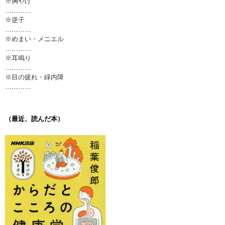
※胸やけ
…………
※逆子
…………
※めまい・メニエル
…………
※耳鳴り
…………
※目の疲れ・緑内障
…………
（最近、読んだ本）