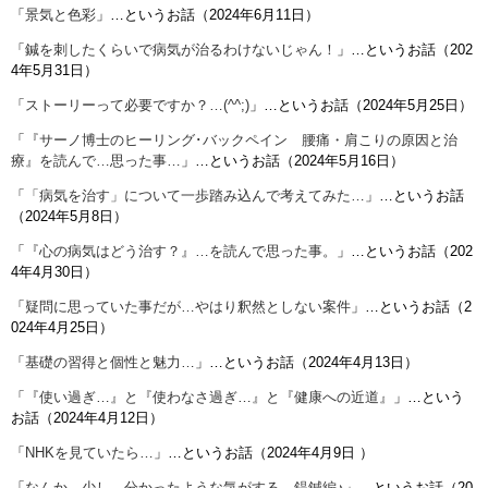
「
景気と色彩
」…というお話（2024年6月11日）
「
鍼を刺したくらいで病気が治るわけないじゃん！
」…というお話（202
4年5月31日）
「
ストーリーって必要ですか？…(^^;)
」…というお話（2024年5月25日）
「
『サーノ博士のヒーリング･バックペイン 腰痛・肩こりの原因と治
療』を読んで…思った事…
」…というお話（2024年5月16日）
「
「病気を治す」について一歩踏み込んで考えてみた…
」…というお話
（2024年5月8日）
「
『心の病気はどう治す？』…を読んで思った事。
」…というお話（202
4年4月30日）
「
疑問に思っていた事だが…やはり釈然としない案件
」…というお話（2
024年4月25日）
「
基礎の習得と個性と魅力…
」…というお話（2024年4月13日）
「
『使い過ぎ…』と『使わなさ過ぎ…』と『健康への近道』
」…という
お話（2024年4月12日）
「
NHKを見ていたら…
」…というお話（
2024年4月9日
）
「
なんか…少し…分かったような気がする…鍉鍼編♪
」…というお話（20