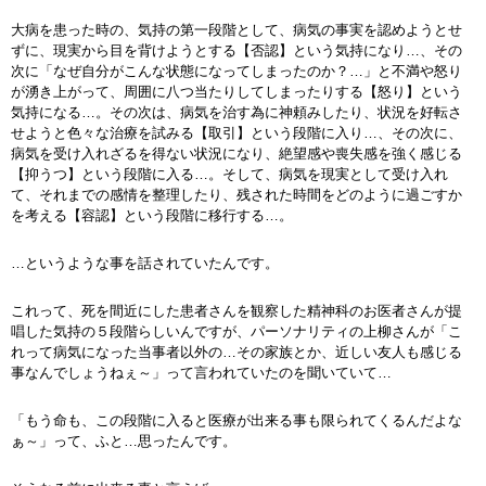
大病を患った時の、気持の第一段階として、病気の事実を認めようとせ
ずに、現実から目を背けようとする【否認】という気持になり…、その
次に「なぜ自分がこんな状態になってしまったのか？…」と不満や怒り
が湧き上がって、周囲に八つ当たりしてしまったりする【怒り】という
気持になる…。その次は、病気を治す為に神頼みしたり、状況を好転さ
せようと色々な治療を試みる【取引】という段階に入り…、その次に、
病気を受け入れざるを得ない状況になり、絶望感や喪失感を強く感じる
【抑うつ】という段階に入る…。そして、病気を現実として受け入れ
て、それまでの感情を整理したり、残された時間をどのように過ごすか
を考える【容認】という段階に移行する…。
…というような事を話されていたんです。
これって、死を間近にした患者さんを観察した精神科のお医者さんが提
唱した気持の５段階らしいんですが、パーソナリティの上柳さんが「こ
れって病気になった当事者以外の…その家族とか、近しい友人も感じる
事なんでしょうねぇ～」って言われていたのを聞いていて…
「もう命も、この段階に入ると医療が出来る事も限られてくるんだよな
ぁ～」って、ふと…思ったんです。