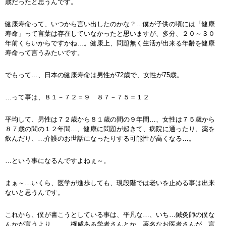
歳だったと思うんです。
健康寿命って、いつから言い出したのかな？…僕が子供の頃には「健康
寿命」って言葉は存在していなかったと思いますが、多分、２０～３０
年前くらいからですかね…。健康上、問題無く生活が出来る年齢を健康
寿命って言うみたいです。
でもって…、日本の健康寿命は男性が72歳で、女性が75歳。
…って事は、８１－７２＝９ ８７－７５＝１２
平均して、男性は７２歳から８１歳の間の９年間…、女性は７５歳から
８７歳の間の１２年間…、健康に問題が起きて、病院に通ったり、薬を
飲んだり、…介護のお世話になったりする可能性が高くなる…。
…という事になるんですよねぇ～。
まぁ～…いくら、医学が進歩しても、現段階では老いを止める事は出来
ないと思うんです。
これから、僕が書こうとしている事は、平凡な…、いち…鍼灸師の僕な
んかが言うより、……権威ある学者さんとか、著名なお医者さんが、言