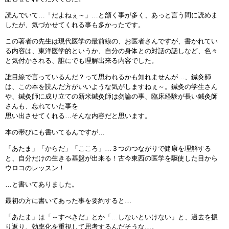
読んでいて…「だよねぇ～」…と頷く事が多く、あっと言う間に読めま
したが、気づかせてくれる事も多かったです。
この著者の先生は現代医学の最前線の、お医者さんですが、書かれてい
る内容は、東洋医学的というか、自分の身体との対話の話しなど、色々
と気付かされる、誰にでも理解出来る内容でした。
誰目線で言っているんだ？って思われるかも知れませんが…、鍼灸師
は、この本を読んだ方がいいような気がしますねぇ～。鍼灸の学生さん
や、鍼灸師に成り立ての新米鍼灸師は勿論の事、臨床経験が長い鍼灸師
さんも、忘れていた事を
思い出させてくれる…そんな内容だと思います。
本の帯びにも書いてるんですが…
「あたま」「からだ」「こころ」…３つのつながりで健康を理解する
と、自分だけの生きる基盤が出来る！古今東西の医学を駆使した目から
ウロコのレッスン！
…と書いてありました。
最初の方に書いてあった事を要約すると…
「あたま」は「～すべきだ」とか「…しないといけない」と、過去を振
り返り、効率化を重視して思考するんだそうな…。