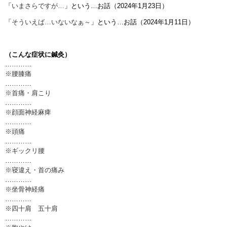
「
いまさらですが…
」という…お話（2024年1月23日）
「
そういえば…いないなぁ～
」という…お話（2024年1月11日）
（こんな症状に鍼灸）
…………
※腰膝痛
…………
※首痛・肩こり
…………
※顔面神経麻痺
…………
※頭痛
…………
※ギックリ腰
…………
※寝違え・首の痛み
…………
※坐骨神経痛
…………
※四十肩 五十肩
…………