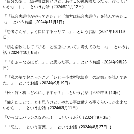
「
自分の型…（鍼や灸は怖いけど、あそこの鍼灸院だったら、行ってい
いかな…）
」…というお話（2024年11月12日）
「
『統合失調症がやってきた』と『相方は統合失調症』を読んでみた…
♪
」…というお話（2024年11月1日）
「
患者さんが、よく口にするセリフ…
」…というお話（2024年10月19
日）
「
頭を柔軟にして『祈る…と医療について』考えてみた…♪
」…というお
話（2024年10月8日）
「
「あぁ～なるほど…」…と思った事。
」…というお話（2024年9月25
日）
「
『私の脳で起こったこと「レビー小体型認知症」の記録』を読んでみ
た。
」…というお話（2024年9月19日）
「
松・竹・梅…どれにしますか？
」…というお話（2024年9月13日）
「
備えた…とて、とも思うけど、やれる事は備える事くらいしか出来な
いから…
」…というお話（2024年9月11日）
「
やっぱ…バランスなのね！
」…というお話（2024年9月3日）
「
「忌む」…という言葉。
」…というお話
（
2024年8月27日
）