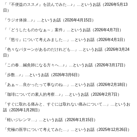
「
『不便益のススメ』を読んでみた…♪
」…というお話（2026年5月13
日）
「
ラジオ体操…♪
」…というお話（2026年4月15日）
「
「どうしたものかなぁ～」案件
」…というお話（2026年4月7日）
「
『怒り』について考えみました…
」…というお話（2026年4月1日）
「
色々なパターンがあるのだけれども…
」…というお話（2026年3月24
日）
「
この春…鍼灸師になる方々へ…♪
」…というお話（2026年3月17日）
「
歩数…♪
」…というお話（2026年3月6日）
「
あぁ～…良かったって事なのね…
」…というお話（2026年2月18日）
「
珈琲についての素人的考察…♪
」…というお話（2026年2月7日）
「
すぐに取れる痛みと、すぐには取れない痛みについて…
」…というお
話（2026年1月28日）
「
軽いジレンマ…
」…というお話（2026年1月15日）
「
究極の医学について考えてみた…
」…というお話（2025年12月26日）