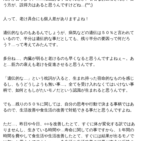
う方が、説得力はあると思うんですけどね…(^^;)
人って、老け具合にも個人差がありますよね！
遺伝的なものもあるんでしょうが、病気などの遺伝は５０％と言われて
いるので、半分は遺伝的な事だとしても、残り半分の要因って何だろ
う？…って考えてみたんです。
多分ね…、内臓が弱ると老けるのも早くなると思うんですよねぇ～。あ
と…筋力の衰えも老けを促進させると思うんです。
「遺伝的な…」という枕詞が入ると、生まれ持った宿命的なものを感じ
るし、もうどうしようも無い事…。全てを受け入れなくてはいけない事
柄で、如何ともしがたいモノだという認識が生まれると思うんです。
でも…残りの５０％に関しては、自分の思考や行動で決まる事柄ではあ
るので、生活改善や食生活の改善で対処できる事だと思うんですよね。
ただ…、昨日や今日、○○を改善したとて、すぐに体が変化する訳ではあ
りませんし、生きている時間や…寿命に関しての事ですから、１年間の
時間を費やして食生活や生活改善したとて、すぐには結果が出るモノで