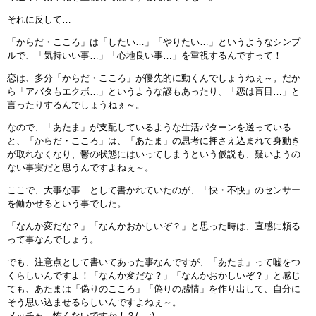
それに反して…
「からだ・こころ」は「したい…」「やりたい…」というようなシンプ
ルで、「気持いい事…」「心地良い事…」を重視するんですって！
恋は、多分「からだ・こころ」が優先的に動くんでしょうねぇ～。だか
ら「アバタもエクボ…」というような諺もあったり、「恋は盲目…」と
言ったりするんでしょうねぇ～。
なので、「あたま」が支配しているような生活パターンを送っている
と、「からだ・こころ」は、「あたま」の思考に押さえ込まれて身動き
が取れなくなり、鬱の状態にはいってしまうという仮説も、疑いようの
ない事実だと思うんですよねぇ～。
ここで、大事な事…として書かれていたのが、「快・不快」のセンサー
を働かせるという事でした。
「なんか変だな？」「なんかおかしいぞ？」と思った時は、直感に頼る
って事なんでしょう。
でも、注意点として書いてあった事なんですが、「あたま」って嘘をつ
くらしいんですよ！「なんか変だな？」「なんかおかしいぞ？」と感じ
ても、あたまは「偽りのこころ」「偽りの感情」を作り出して、自分に
そう思い込ませるらしいんですよねぇ～。
メッチャ…怖くないですか！？(-_-;)