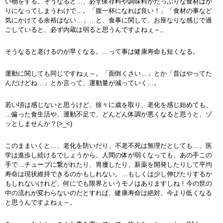
い物をする。そうなると…、必ず保存料や調味料がたっぷりな食材ばか
りになってしまうわけで…。「腹一杯になれば良い！」「食材の事など
気にかけてる余裕はない…」…と、食事に関して、お座なりな感じで過
ごしていると、必ず内蔵は弱ると思うんですよねぇ～。
そうなると老けるのが早くなる。…って事は健康寿命も短くなる。
運動に関しても同じですねぇ～。「面倒くさい…」とか「昔はやってた
んだけどね…」とか言って、運動量が減っていく…。
若い頃は感じないと思うけど、徐々に歳を取り、老化を感じ始めても、
…偏った食生活や、運動不足で、どんどん体調が悪くなると思うと、ゾ
ッとしませんか？(>_<)
このままいくと…、老化を防いだり、不老不死は無理だとしても…、医
学は進歩し続けるでしょうから、人間の体が弱くなっても、あの手この
手で…チューブに繋がれたり、胃瘻したり、新薬を開発したりして平均
寿命は現状維持できるのかもしれない。…もしくは少し伸びたりするか
もしれないけれど、何にでも限界というモノはありますしね！今の世の
中の流れが変わらないのだとすれば、健康寿命は絶対、今より低くなる
と思うんですよねぇ～。