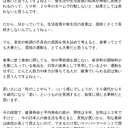
は無いと思うんですよねぇ～。食生活や生活改善の結果が寿命に反映さ
れるのって、１０年…２０年のタームで行動しないと、結果としては表
れないと思うんです。
だから…分かっていても、生活改善や食生活の改善は、面倒くさくて長
続きしないんでしょうねぇ～。
でも、老化や体調の不具合の原因を突き詰めて考えると、食事ってとて
も大事だし、普段の運動も、とても大事だと思うんです。
食事に使う食材に関しても、旬や季節感を感じない、保存料や調味料が
大量に入っている食品を、日常の食事として常用している人や、運動を
せずに、どんどん筋力や体力が落ちてる人が、健康でいられる訳は無い
と思うんですよねぇ～。
若い人には「何のことやら？」っいう感じでしょうが、５０歳代から６
０歳代になり「老い」というものを実感すると、如実に感じる事柄だと
思います。
今の段階で、健康寿命と平均寿命の差が、男性は９年。女性は１２年で
すけど…、今の日本人の食生活を考えると、景気が悪いから、旬な素材
は値段が高くて買えないので、できるだけ安いスーパーマーケットで買