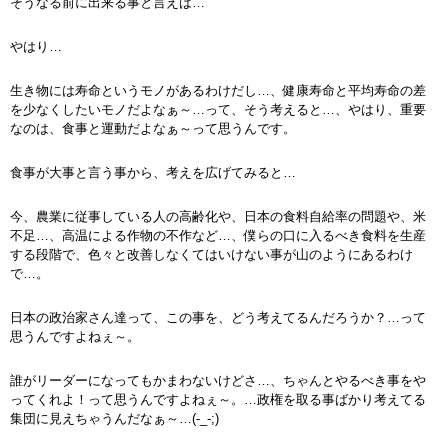
そうなる前に出来る事と言えば…
やはり…
生き物には寿命というモノがあるわけだし…、健康寿命と平均寿命の差
を少なくしたいモノだよなぁ～…って、そう考えると…、やはり、重要
なのは、食事と運動だよなぁ～って思うんです。
食事が大事と言う事から、考えを広げてみると…
今、農業に従事している人の高齢化や、日本の食料自給率の問題や、米
不足…、高温による作物の不作など…、僕らの口に入るべき食料を生産
する段階で、色々と改善しなくてはいけない事が山のようにあるわけ
で…。
日本の政治家さん達って、この事を、どう考えてるんだろうか？…って
思うんですよねぇ～。
誰がリーダーになってもかまわないけどさ…、ちゃんとやるべき事をや
ってくれよ！って思うんですよねぇ～。…政権を取る事ばかり考えてる
集団に見えちゃうんだなぁ～…(-_-;)