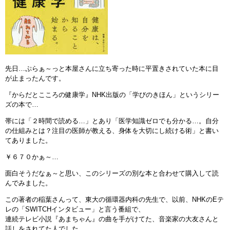
先日…ぷらぁ～っと本屋さんに立ち寄った時に平置きされていた本に目
が止まったんです。
『からだとこころの健康学』NHK出版の「学びのきほん」というシリー
ズの本で…
帯には「２時間で読める…」とあり「医学知識ゼロでも分かる…。自分
の仕組みとは？注目の医師が教える、身体を大切にし続ける術」と書い
てありました。
￥６７０かぁ～…
面白そうだなぁ～と思い、このシリーズの別な本と合わせて購入して読
んでみました。
この著者の稲葉さんって、東大の循環器内科の先生で、以前、NHKのEテ
レの「SWITCHインタビュー」と言う番組で、
連続テレビ小説『あまちゃん』の曲を手がけてた、音楽家の大友さんと
話しをされてた人でした。