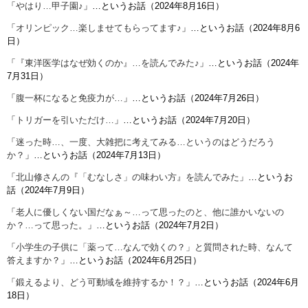
「
やはり…甲子園♪
」…というお話（2024年8月16日）
「
オリンピック…楽しませてもらってます♪
」…というお話（2024年8月6
日）
「
『東洋医学はなぜ効くのか』…を読んでみた♪
」…というお話（2024年
7月31日）
「
腹一杯になると免疫力が…
」…というお話（2024年7月26日）
「
トリガーを引いただけ…
」…というお話（2024年7月20日）
「
迷った時…、一度、大雑把に考えてみる…というのはどうだろう
か？
」…というお話（2024年7月13日）
「
北山修さんの『「むなしさ」の味わい方』を読んでみた
」…というお
話（2024年7月9日）
「
老人に優しくない国だなぁ～…って思ったのと、他に誰かいないの
か？…って思った。
」…というお話（2024年7月2日）
「
小学生の子供に「薬って…なんで効くの？」と質問された時、なんて
答えますか？
」…というお話（2024年6月25日）
「
鍛えるより、どう可動域を維持するか！？
」…というお話（2024年6月
18日）