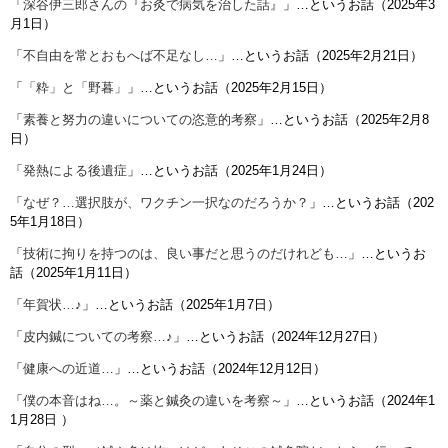
「
深谷伊三郎さんの『お灸で病気を治した話』
」…というお話（2025年3
月1日）
「
不自由を常とおもへば不足なし…
」…というお話（2025年2月21日）
「
「粋」と「野暮」
」…というお話（2025年2月15日）
「
素養と努力の違いについての恣意的考察
」…というお話（2025年2月8
日）
「
発熱による後遺症
」…というお話（2025年1月24日）
「
なぜ？…選択肢が、ワクチン一択なのだろうか？
」…というお話（202
5年1月18日）
「
技術に拘りを持つのは、良い事だと思うのだけれども…
」…というお
話（2025年1月11日）
「
年賀状…♪
」…というお話（2025年1月7日）
「
皮内鍼についての考察…♪
」…というお話（2024年12月27日）
「
健康への近道…
」…というお話（2024年12月12日）
「
僕の本音はね…。～薬と鍼灸の違いを考察～
」…というお話（
2024年1
1月28日
）