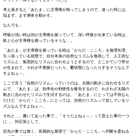
考え過ぎると「あたま」に主導権が移ってしまうので、迷った時には、
悩まず、まず身体を動かす。
なんでも…
呼吸が浅い時は頭が主導権を握っていて、深い呼吸が出来ている時は、
体と心が主導権を握っているそうな…。
「あたま」が主導権を握っている時は「からだ・こころ」を無理矢理、
引っ張っている状態で、自分本来の自然なリズムを無視して、人工的な
リズムと、集団的なリズムに合わせようとするので、どこかでシワ寄せ
が生まれて、それが不整脈だったり、鬱状態になったりするそうなんで
すよねぇ～。
ここで言う『自然のリズム』っていうのは、太陽の動きに合わせるリズ
ムで、「あたま」は、効率化や利便性を優先するので、わざわざ太陽の
動きに合わせたリズムで生活するのは、「あたま」にとっては不快なん
だけど「からだ・こころ」にとっては、自然のリズムって欲しているリ
ズムなんですよねぇ～。
それと…、書いてあった事で…「そうだよねぇ～」って思えた事の一つ
に…、対応策として、
目先の事では無く、長期的な展望で「からだ・こころ」へ判断を委ねる