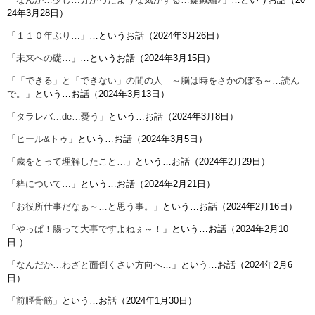
24年3月28日）
「
１１０年ぶり…
」…というお話（2024年3月26日）
「
未来への礎…
」…というお話（2024年3月15日）
「
「できる」と「できない」の間の人 ～脳は時をさかのぼる～…読ん
で。
」という…お話（2024年3月13日）
「
タラレバ…de…憂う
」という…お話（2024年3月8日）
「
ヒール&トゥ
」という…お話（2024年3月5日）
「
歳をとって理解したこと…
」という…お話（2024年2月29日）
「
粋について…
」という…お話（2024年2月21日）
「
お役所仕事だなぁ～…と思う事。
」という…お話（2024年2月16日）
「
やっぱ！腸って大事ですよねぇ～！
」という…お話（
2024年2月10
日
）
「
なんだか…わざと面倒くさい方向へ…
」という…お話（2024年2月6
日）
「
前脛骨筋
」という…お話（2024年1月30日）